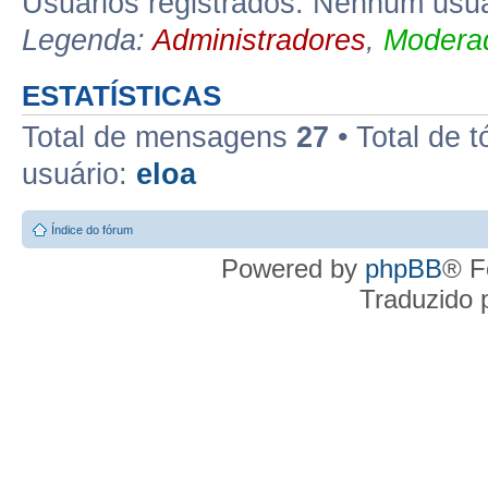
Usuários registrados: Nenhum usuá
Legenda:
Administradores
,
Moderad
ESTATÍSTICAS
Total de mensagens
27
• Total de 
usuário:
eloa
Índice do fórum
Powered by
phpBB
® F
Traduzido 