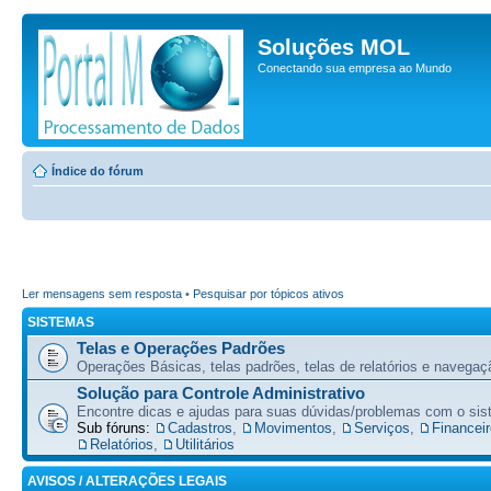
Soluções MOL
Conectando sua empresa ao Mundo
Índice do fórum
Ler mensagens sem resposta
•
Pesquisar por tópicos ativos
SISTEMAS
Telas e Operações Padrões
Operações Básicas, telas padrões, telas de relatórios e navegaç
Solução para Controle Administrativo
Encontre dicas e ajudas para suas dúvidas/problemas com o si
Sub fóruns:
Cadastros
,
Movimentos
,
Serviços
,
Financeir
Relatórios
,
Utilitários
AVISOS / ALTERAÇÕES LEGAIS