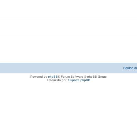
Equipe d
Powered by
phpBB
® Forum Software © phpBB Group
Traduzido por:
Suporte phpBB