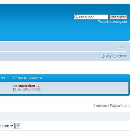
Pesquisa avançada
FAQ
Entrar
ENS
ÚLTIMA MENSAGEM
por
supervisor
12 Jan 2017, 07:51
0 tópicos • Página
1
de
1