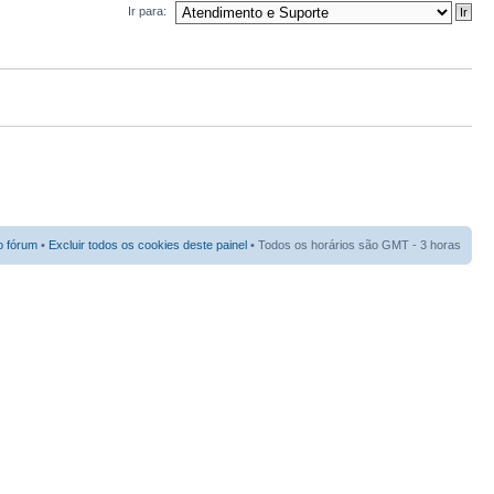
Ir para:
o fórum
•
Excluir todos os cookies deste painel
• Todos os horários são GMT - 3 horas