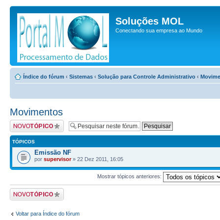
Soluções MOL
Conectando sua empresa ao Mundo
Índice do fórum
‹
Sistemas
‹
Solução para Controle Administrativo
‹
Movime
Movimentos
Criar um novo tópico
TÓPICOS
Emissão NF
por
supervisor
» 22 Dez 2011, 16:05
Mostrar tópicos anteriores:
Criar um novo tópico
Voltar para Índice do fórum