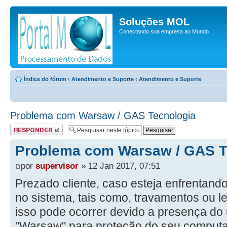
Soluções MOL
Conectando sua empresa ao Mundo
Índice do fórum
‹
Atendimento e Suporte
‹
Atendimento e Suporte
Problema com Warsaw / GAS Tecnologia
Responder
Problema com Warsaw / GAS T
por
supervisor
» 12 Jan 2017, 07:51
Prezado cliente, caso esteja enfrentand
no sistema, tais como, travamentos ou l
isso pode ocorrer devido a presença do u
"Warsaw" para proteção do seu computa