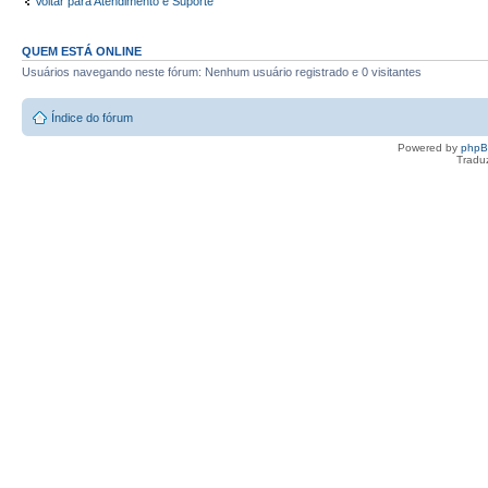
Voltar para Atendimento e Suporte
QUEM ESTÁ ONLINE
Usuários navegando neste fórum: Nenhum usuário registrado e 0 visitantes
Índice do fórum
Powered by
php
Tradu